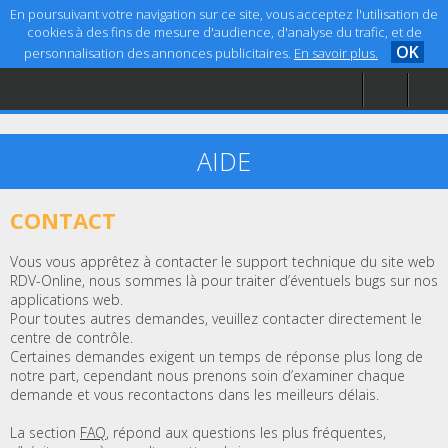
En poursuivant votre navigation sur ce site, vous acceptez l'utilisation de
cookies à des fins de mesure d'audience, d'analyse du trafic, et de
OK
personnalisation des annonces publicitaires.
En savoir plus.
Accueil
Aide
Mentions légales
AIDE
CONTACT
Vous vous apprêtez à contacter le support technique du site web
RDV-Online, nous sommes là pour traiter d’éventuels bugs sur nos
applications web.
Pour toutes autres demandes, veuillez contacter directement le
centre de contrôle.
Certaines demandes exigent un temps de réponse plus long de
notre part, cependant nous prenons soin d’examiner chaque
demande et vous recontactons dans les meilleurs délais.
La section
FAQ
, répond aux questions les plus fréquentes,